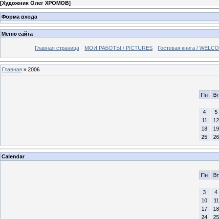
[
Художник Олег ХРОМОВ
]
Форма входа
Меню сайта
Главная страница
МОИ РАБОТЫ / PICTURES
Гостевая книга / WELC
Главная
»
2006
Пн
Вт
4
5
11
12
18
19
25
26
Calendar
Пн
Вт
3
4
10
11
17
18
24
25