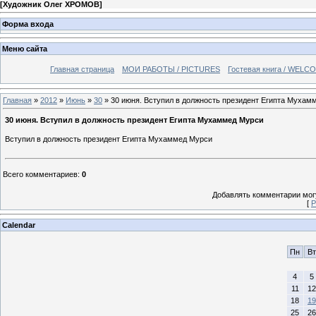
[
Художник Олег ХРОМОВ
]
Форма входа
Меню сайта
Главная страница
МОИ РАБОТЫ / PICTURES
Гостевая книга / WELC
Главная
»
2012
»
Июнь
»
30
» 30 июня. Вступил в должность президент Египта Мухам
30 июня. Вступил в должность президент Египта Мухаммед Мурси
Вступил в должность президент Египта Мухаммед Мурси
Всего комментариев
:
0
Добавлять комментарии могу
[
Р
Calendar
Пн
Вт
4
5
11
12
18
19
25
26