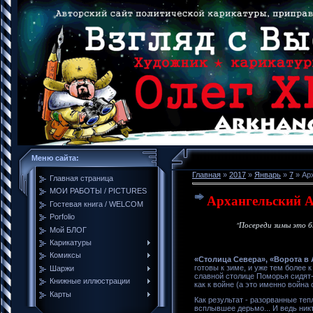
Меню сайта:
Главная
»
2017
»
Январь
»
7
» Ар
Главная страница
МОИ РАБОТЫ / PICTURES
Архангельский А
Гостевая книга / WELCOM
Porfolio
"Посереди зимы это бы
Мой БЛОГ
Карикатуры
Комиксы
«Столица Севера», «Ворота в
готовы к зиме, и уже тем более 
Шаржи
славной столице Поморья сидят-
Книжные иллюстрации
как к войне (а это именно война 
Карты
Как результат - разорванные те
всплывшее дерьмо... И ведь никт