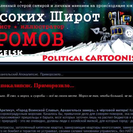
хангельский Апокалипсис. Приморозило...
покалипсис. Приморозило...
ло. И снег, и мороз, и сугробы — всё на своем месте. Мороз не так, чтобы большой, не на с
 Арктику», «Город Воинской Славы»,
Архангельск
замерз... к чёртовой матери!
Ко
к сорокоградусным морозам. Казалось бы, привычное дело для северян-поморов, эка не
просиживают пришельцы и барыги, мозг которых заточен лишь на распил бюджетов и 
с природой) - это же очевидно, должны люди с хозяйской жилкой, для которых город - до
плотрассы, затопленный кипятком квартал, замерзающие квартиры многоэтажек, замерзш
о не бомбил и терактов не устраивал, своими силами чиновники управились, без НАТО