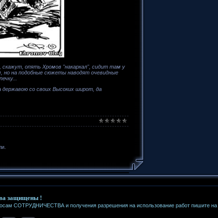
, скажут, опять Хромов "накаркал", сидит там у
ом, но на подобные сюжеты наводят очевидные
ечку...
а державою со своих Высоких широт, да
ли.
ва защищены !
росам СОТРУДНИЧЕСТВА и получения разрешения на использование работ пишите на