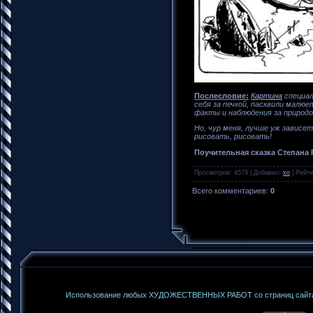
Послесловие:
Картина
специал
себя за печкой, пасквили малю
факты и наблюдения за природо
Но, чур меня, лучше уж зависе
рисовать, рисовать!
Поучительная сказка Степана
Просмотров
: 4579 |
Добавил
:
xo
|
Рейти
Всего комментариев
:
0
Использование любых ХУДОЖЕСТВЕННЫХ РАБОТ со страниц сайта б