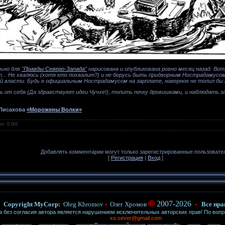
ьно для
"Правды Северо-Запада"
нарисована и опубликована ровно месяц назад. Вот
ет... Не хвалюсь (хотя кто похвалит?) и не берусь быть придворным Нострадамус
й власти. Будь я официальным Нострадамусом на зарплате, наверное не топил бы п
ть от себя (Да здравствуют идеи Чучхе!), топить печку дровишками, и наблюдать з
 Писахова
«Морожены Волки»
нг
:
0.0
/
0
Добавлять комментарии могут только зарегистрированные пользовате
[
Регистрация
|
Вход
]
©
2007-2026
Copyright MyCorp:
Oleg Khromov
Олег Хромов
Все пра
•
•
ез согласия автора является нарушением исключительных авторских прав! По воп
xo.sever@gmail.com
в