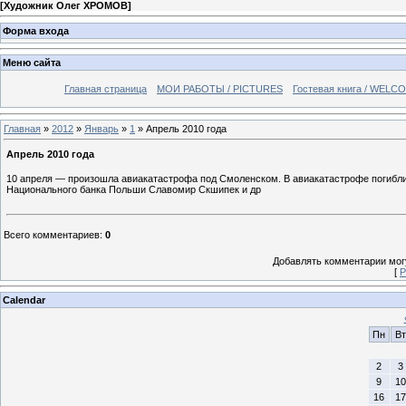
[
Художник Олег ХРОМОВ
]
Форма входа
Меню сайта
Главная страница
МОИ РАБОТЫ / PICTURES
Гостевая книга / WELC
Главная
»
2012
»
Январь
»
1
» Апрель 2010 года
Апрель 2010 года
10 апреля — произошла авиакатастрофа под Смоленском. В авиакатастрофе погибли 
Национального банка Польши Славомир Скшипек и др
Всего комментариев
:
0
Добавлять комментарии могу
[
Р
Calendar
Пн
Вт
2
3
9
10
16
17