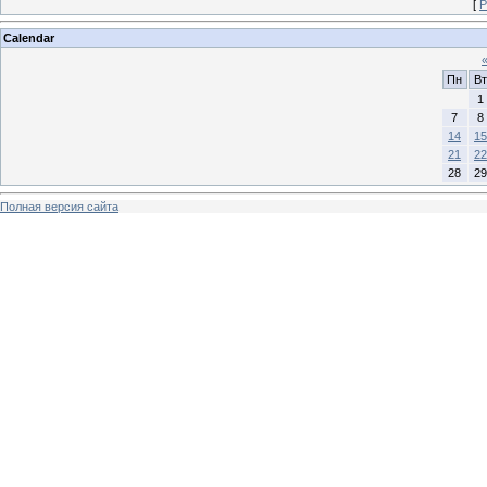
[
Р
Calendar
Пн
Вт
1
7
8
14
15
21
22
28
29
Полная версия сайта