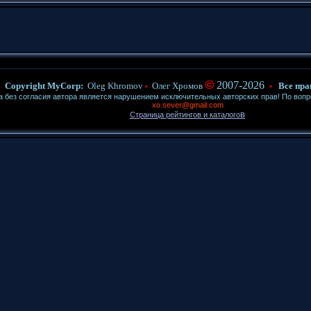
©
2007-2026
Copyright MyCorp:
Oleg Khromov
Олег Хромов
Все пра
•
•
ез согласия автора является нарушением исключительных авторских прав! По воп
xo.sever@gmail.com
в
Страница рейтингов и каталого