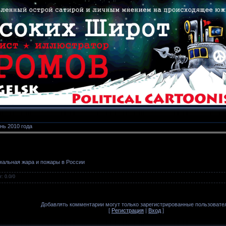
нь 2010 года
альная жара и пожары в России
г
:
0.0
/
0
Добавлять комментарии могут только зарегистрированные пользовате
[
Регистрация
|
Вход
]