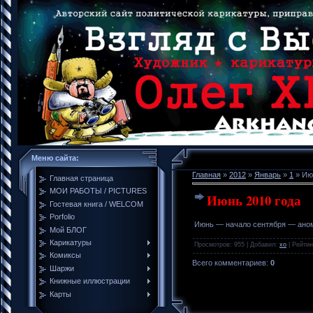
Меню сайта:
Главная
»
2012
»
Январь
»
1
» Ию
Главная страница
МОИ РАБОТЫ / PICTURES
Июнь 2010 года
Гостевая книга / WELCOM
Porfolio
Июнь — начало сентября — аном
Мой БЛОГ
Карикатуры
Просмотров
: 955 |
Добавил
:
xo
|
Рейтин
Комиксы
Всего комментариев
:
0
Шаржи
Книжные иллюстрации
Карты