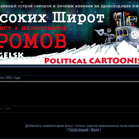
ги 1991 года
нг
:
0.0
/
0
Добавлять комментарии могут только зарегистрированные пользовате
[
Регистрация
|
Вход
]