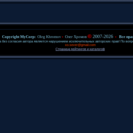
©
2007-2026
Copyright MyCorp:
Oleg Khromov
Олег Хромов
Все пра
•
•
ез согласия автора является нарушением исключительных авторских прав! По воп
xo.sever@gmail.com
в
Страница рейтингов и каталого