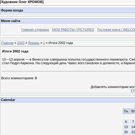
[
Художник Олег ХРОМОВ
]
Форма входа
Меню сайта
Главная страница
МОИ РАБОТЫ / PICTURES
Гостевая книга / WELC
Главная
»
2003
»
Январь
»
1
» Итоги 2002 года
Итоги 2002 года
12—13 апреля — в Венесуэле совершена попытка государственного переворота. Све
стал Педро Кармона. На следующий день Чавес восстановлен в должности, а Кармон
Всего комментариев
:
0
Добавлять комментарии могу
[
Р
Calendar
Пн
Вт
6
7
13
14
20
21