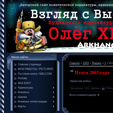
Меню сайта:
Главная
»
2003
»
Январь
»
1
» Ито
Главная страница
МОИ РАБОТЫ / PICTURES
Итоги 2003 года
Гостевая книга / WELCOM
Porfolio
Иракская война
Мой БЛОГ
Карикатуры
Просмотров
: 1151 |
Добавил
:
xo
|
Рейти
Комиксы
Всего комментариев
:
0
Шаржи
Книжные иллюстрации
Карты