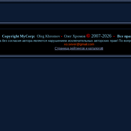
©
2007-2026
Copyright MyCorp:
Oleg Khromov
Олег Хромов
Все пра
•
•
ез согласия автора является нарушением исключительных авторских прав! По воп
xo.sever@gmail.com
в
Страница рейтингов и каталого