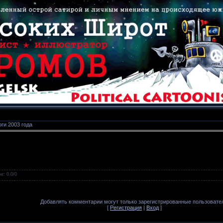
ги 2003 года
нг
:
0.0
/
0
Добавлять комментарии могут только зарегистрированные пользовате
[
Регистрация
|
Вход
]