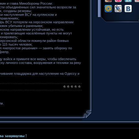
кин и глава Минобороны России:
ти объединённых сил значительно возросли за
х, созданы резервы;
и наступления ВСУ на купянском и
правлениях;
брь ВСУ потеряли на херсонском направлении
ловек убитыми и ранеными;
нском направлении устойчивая, но есть
 и прилегающие населённые пункты не могут
ионировать;
ерсонской области покинули район боевых
е 115 тысяч человек;
л «непростое решение» — занять оборону по
Днепр.
ду войск и примите все меры, чтобы обеспечить
ку личного состава, вооружения и техники за реку
чивание плацдарма для наступление на Одессу и
ли.
ва защищены !