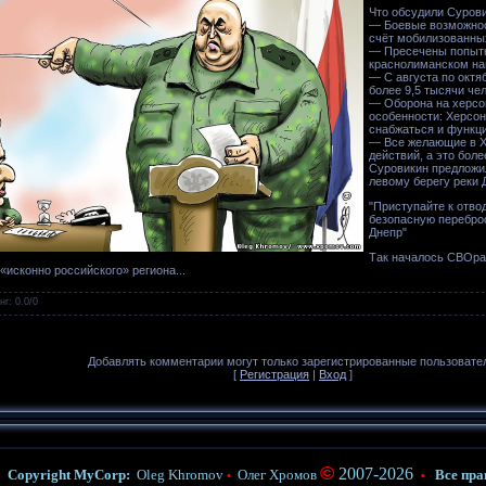
Что обсудили Сурови
— Боевые возможнос
счёт мобилизованны
— Пресечены попытк
краснолиманском на
— С августа по октя
более 9,5 тысячи че
— Оборона на херсо
особенности: Херсон
снабжаться и функц
— Все желающие в Х
действий, а это боле
Суровикин предложи
левому берегу реки 
"Приступайте к отво
безопасную переброс
Днепр"
Так началось СВОра
«исконно российского» региона...
нг
:
0.0
/
0
Добавлять комментарии могут только зарегистрированные пользовате
[
Регистрация
|
Вход
]
©
2007-2026
Copyright MyCorp:
Oleg Khromov
Олег Хромов
Все пра
•
•