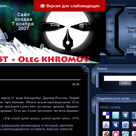
Версия для слабовидящих
Чет
06.08
03
Приве
Вас
R
Гла
Регис
|
В
Поиск
20:24
 верст 25, ваше благородие. Деревня Россохи. Отряд
Поделиться в сетях
рно, три тачанки. Ничего нельзя гарантировать. Если
нас прижмут к реке это, по-моему, крышка. Крышка!
Block content
.крышка! Если нас к реке прижмут, то всем крышка»
(Х/ф «Свой среди чужих, чужой среди своих» 1974)
 разыграли мизансцену в которой зрителю
 необходимости оставить Херсон отвести