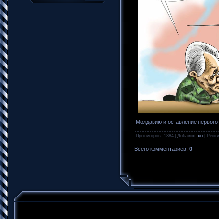
Молдавию и оставление первого 
Просмотров
: 1384 |
Добавил
:
xo
|
Рейти
Всего комментариев
:
0