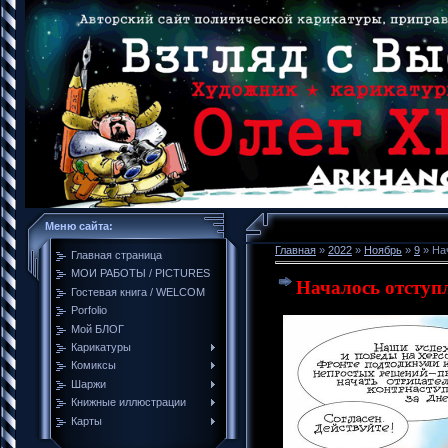
Меню сайта:
Главная
»
2022
»
Ноябрь
»
9
» Нач
Главная страница
МОИ РАБОТЫ / PICTURES
Началось отступл
Гостевая книга / WELCOM
Porfolio
Мой БЛОГ
Карикатуры
Комиксы
Шаржи
Книжные иллюстрации
Карты