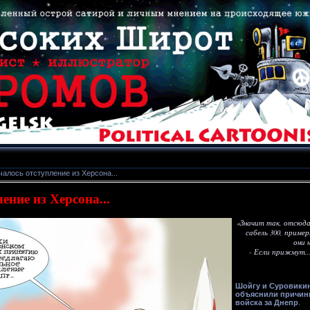
алось отступление из Херсона...
ение из Херсона...
«Значит так, отсюда
сабель 300, приме
они 
- Если прижмут..
Шойгу и Суровикин
объяснили причины
войска за Днепр
.