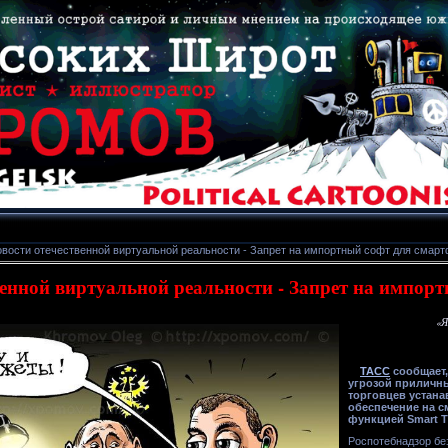
вости отечественной виртуальной реальности - Запрет на импортный софт для смарт
венной виртуальной реальности - Запрет на импор
«Я
ТАСС
сообщает,
угрозой приличн
торговцев устана
обеспечение на 
функцией Smart T
Роспотебнадзор бе