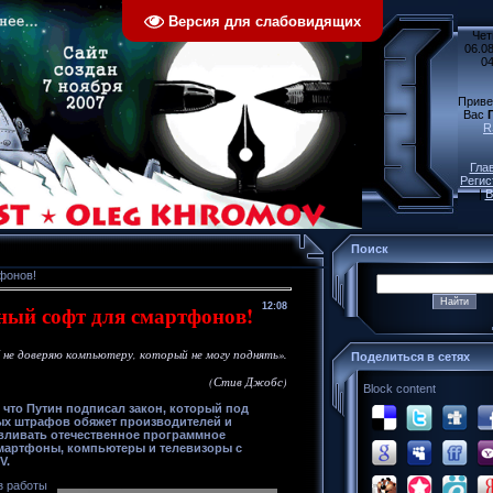
Версия для слабовидящих
Чет
06.08
04
Приве
Вас
R
Гла
Регис
|
В
Поиск
фонов!
тный софт для смартфонов!
12:08
 не доверяю компьютеру, который не могу поднять».
Поделиться в сетях
(Стив Джобс)
Block content
 что Путин подписал закон, который под
ых штрафов обяжет производителей и
вливать отечественное программное
смартфоны, компьютеры и телевизоры с
V.
з работы