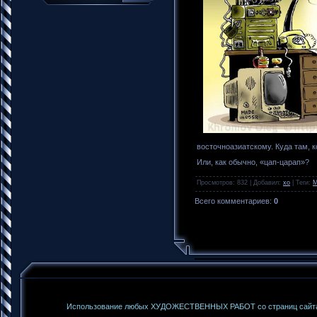
восточноазиатскому. Куда там, 
Или, как обычно, «цап-царап»?
Просмотров
: 832 |
Добавил
:
xo
|
Теги
:
М
Всего комментариев
:
0
Использование любых ХУДОЖЕСТВЕННЫХ РАБОТ со страниц сайта б