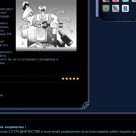
ики рвут
сают
ощаде...
вляюсь
траны,
шое
ране РФ
ные
к его...
твенного
офта,
к хотя бы не уступающего западному и
ми...
ли.
ва защищены !
росам СОТРУДНИЧЕСТВА и получения разрешения на использование работ пишите на