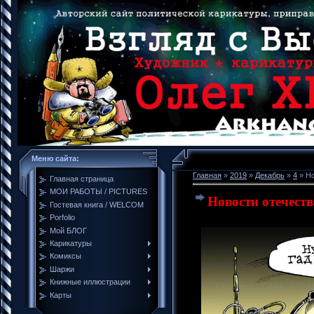
Меню сайта:
Главная
»
2019
»
Декабрь
»
4
» Но
Главная страница
МОИ РАБОТЫ / PICTURES
Новости отечест
Гостевая книга / WELCOM
Porfolio
Мой БЛОГ
Карикатуры
Комиксы
Шаржи
Книжные иллюстрации
Карты