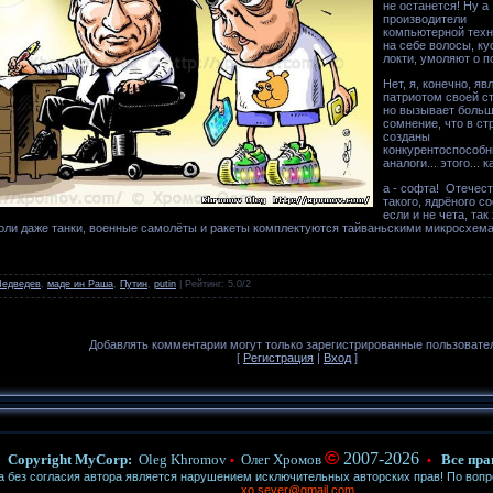
не останется! Ну а
производители
компьютерной техн
на себе волосы, ку
локти, умоляют о п
Нет, я, конечно, я
патриотом своей с
но вызывает боль
сомнение, что в ст
созданы
конкурентоспособ
аналоги... этого... ка
а - софта! Отечес
такого, ядрёного с
если и не чета, та
коли даже танки, военные самолёты и ракеты комплектуются тайваньскими микросхема
едведев
,
маде ин Раша
,
Путин
,
putin
|
Рейтинг
:
5.0
/
2
Добавлять комментарии могут только зарегистрированные пользовате
[
Регистрация
|
Вход
]
©
2007-2026
Copyright MyCorp:
Oleg Khromov
Олег Хромов
Все пра
•
•
ез согласия автора является нарушением исключительных авторских прав! По воп
xo.sever@gmail.com