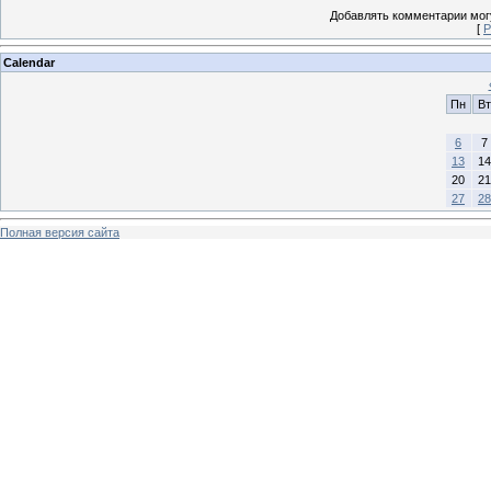
Добавлять комментарии могу
[
Р
Calendar
Пн
Вт
6
7
13
14
20
21
27
28
Полная версия сайта