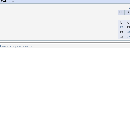
Calendar
Пн
Вт
5
6
12
13
19
20
26
27
Полная версия сайта