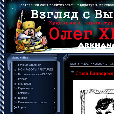
Меню сайта:
Главная
»
2007
»
Ноябрь
»
1
» Съ
Главная страница
МОИ РАБОТЫ / PICTURES
Съезд Единоросо
Гостевая книга / WELCOM
Porfolio
Мой БЛОГ
Карикатуры
Комиксы
Шаржи
Книжные иллюстрации
Карты