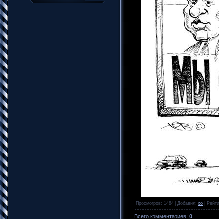
Просмотров
: 1484 |
Добавил
:
xo
|
Рейти
Всего комментариев
:
0