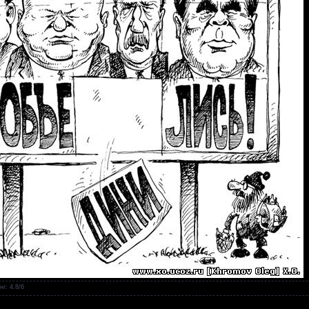
нг
:
4.8
/
6