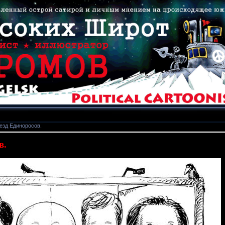
езд Единоросов.
в.