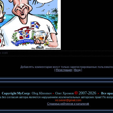
г
:
0.0
/
0
Добавлять комментарии могут только зарегистрированные пользовате
[
Регистрация
|
Вход
]
©
2007-2026
Copyright MyCorp:
Oleg Khromov
Олег Хромов
Все пра
•
•
ез согласия автора является нарушением исключительных авторских прав! По воп
xo.sever@gmail.com
в
Страница рейтингов и каталого