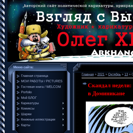
Меню сайта:
Главная
»
2021
»
Октябрь
»
13
» С
Главная страница
МОИ РАБОТЫ / PICTURES
Скандал недели:
Гостевая книга / WELCOM
в Доминикане
Porfolio
Мой БЛОГ
Карикатуры
Комиксы
Шаржи
Книжные иллюстрации
Карты