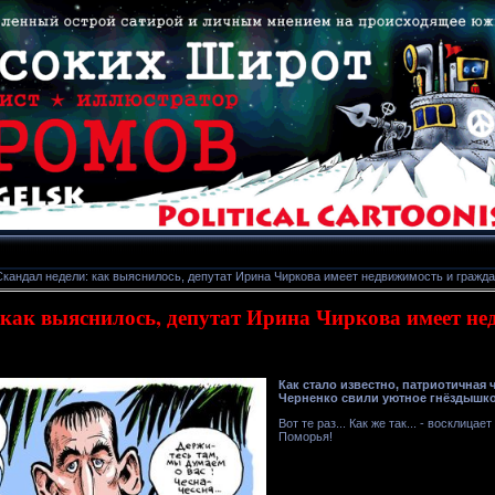
кандал недели: как выяснилось, депутат Ирина Чиркова имеет недвижимость и гражд
 как выяснилось, депутат Ирина Чиркова имеет не
Как стало известно, патриотичная
Черненко свили уютное гнёздышко
Вот те раз... Как же так... - восклиц
Поморья!