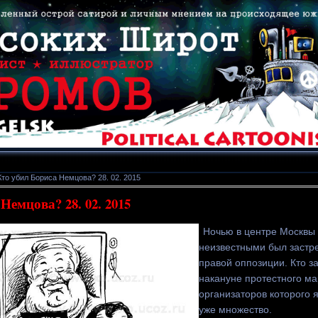
Кто убил Бориса Немцова? 28. 02. 2015
Немцова? 28. 02. 2015
Ночью в центре Москвы 
неизвестными был застре
правой оппозиции. Кто з
накануне протестного ма
организаторов которого
уже множество.