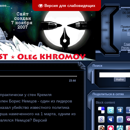
Версия для слабовидящих
Чет
06.08
06
Приве
Вас
R
Гла
Регис
|
В
Поиск
23:44
Поделиться в сетях
практически у стен Кремля
лен Борис Немцов - один из лидеров
Block content
аказал убийство известного политика
рша намеченного на 1 марта, одним из
 являлся Немцов? Версий