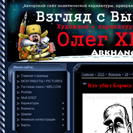
Меню сайта:
Главная
»
2015
»
Февраль
»
28
» 
Главная страница
МОИ РАБОТЫ / PICTURES
Кто убил Бориса 
Гостевая книга / WELCOM
Porfolio
Мой БЛОГ
Карикатуры
Комиксы
Шаржи
Книжные иллюстрации
Карты