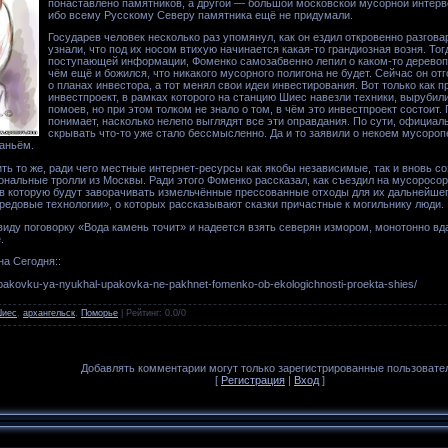
понаставлено памятников, а другой — большой московской мусорной интерв
ибо всему Русскому Северу памятника ещё не придумали.
Государев человек несколько раз упомянул, как он ездил откровенно разгов
узнали, что под их носом втихую начинается какая-то грандиозная возня. Тог
поступающей информации, Фоменко самозабвенно лепил о каком-то деревоп
чём ещё и божился, что никакого мусорного полигона не будет. Сейчас он отг
о планах инвестора, а тот менял свои идеи инвестирования. Вот только как п
инвестпроект, в рамках которого на станцию Шиес навезли техники, вырубил
помоев, но при этом толком не знало о том, в чём это инвестпроект состоит
понимает, насколько нелепо выглядят все эти оправдания. По сути, официаль
скрывать что-то уже стало бессмысленно. Да и то заявили о некоем мусоро
аньём.
ть то же, ради чего местные интернет-ресурсы как якобы независимые, так и вновь с
нальные тролли из Москвы. Ради этого Фоменко рассказал, как съездил на мусоросо
 в которую будут заворачивать измельчённые прессованные отходы для их дальнейшего
ередовые технологии», о которых рассказывают сказки причастные к могильнику люди.
виду поговорку «Вода камень точит» и надеется взять северян измором, монотонно в
е.
на Сегодня::
/upakovku-ya-nyukhal-upakovka-ne-pakhnet-fomenko-ob-ekologichnosti-proekta-shies/
иес
,
архангельск
,
Поморье
|
Рейтинг
:
0.0
/
0
Добавлять комментарии могут только зарегистрированные пользовате
[
Регистрация
|
Вход
]