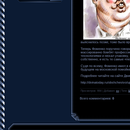
выяснилось позже, тоже было вр
Теперь Фоменко поручено говори
массированно бомбят профессио
технологиями и нюхал упаковку,
собственно, и есть те самые «п
Судя по всему, Фоменко имел в 
будущем на московской помойк
Подробнее читайте на сайте Дви
http://dvinatoday.ru/obshchestvo
Просмотров
: 664 |
Добавил
:
xo
|
Теги
:
Ш
Всего комментариев
:
0