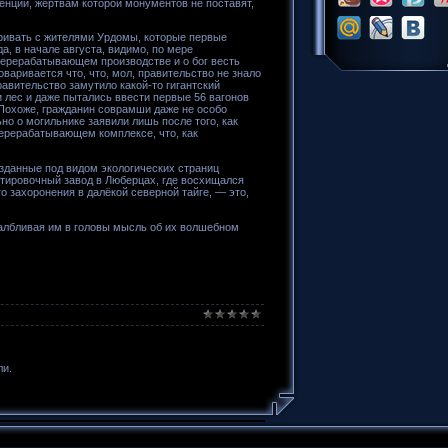
енции, жертвам которой монументов не поставят,
аривать с жителями Урдомы, которые первые
да, в начале августа, видимо, по мере
ерерабатывающем производстве и о бог весть
оваривается что, что, мол, правительство не знало
равительство замутило какой-то гигантский
и лес и даже пытались ввести первые 56 вагонов
. Похоже, гражданин соврамши даже не особо
но о могильнике заявили лишь после того, как
перерабатывающем комплексе, что, как
озданные под видом экологических страниц
ртировочный завод в Люберцах, где восхищался
 захоронения в далёкой северной тайге, — это,
далбливая им в головы мысль об их волшебном
ли.