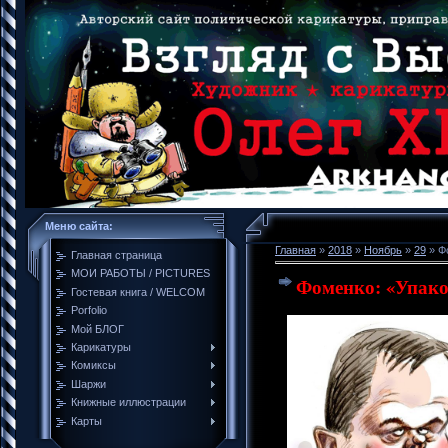
Меню сайта:
Главная
»
2018
»
Ноябрь
»
29
» Ф
Главная страница
МОИ РАБОТЫ / PICTURES
Фоменко: «Упако
Гостевая книга / WELCOM
Porfolio
Мой БЛОГ
Карикатуры
Комиксы
Шаржи
Книжные иллюстрации
Карты