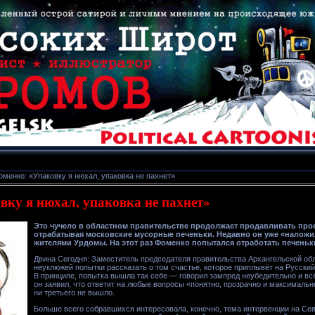
оменко: «Упаковку я нюхал, упаковка не пахнет»
вку я нюхал, упаковка не пахнет»
Это чучело в областном правительстве продолжает продавливать прое
отрабатывая московские мусорные печеньки. Недавно он уже «налож
жителями Урдомы. На этот раз Фоменко попытался отработать печеньк
Двина Сегодня: Заместитель председателя правительства Архангельской об
неуклюжей попытки рассказать о том счастье, которое приплывёт на Русски
В принципе, попытка вышла так себе — говорил зампред неубедительно и в
он заявил, что ответит на любые вопросы «понятно, прозрачно и максимально 
ни третьего не вышло.
Больше всего собравшихся интересовала, конечно, тема интервенции на Севе