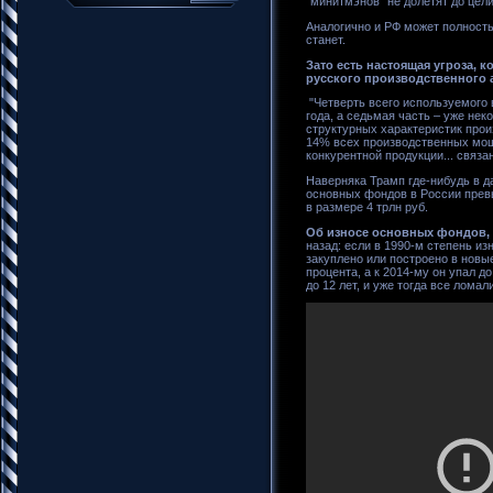
"минитмэнов" не долетят до цели
Аналогично и РФ может полность
станет.
Зато есть настоящая угроза, 
русского производственного 
"Четверть всего используемого 
года, а седьмая часть – уже не
структурных характеристик про
14% всех производственных мощн
конкурентной продукции... связ
Наверняка Трамп где-нибудь в да
основных фондов в России прев
в размере 4 трлн руб.
Об износе основных фондов, 
назад: если в 1990-м степень из
закуплено или построено в новы
процента, а к 2014-му он упал д
до 12 лет, и уже тогда все лома