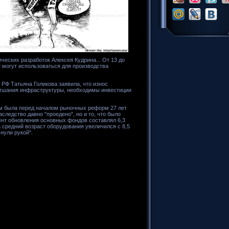
ских разработок Алексея Кудрина... От 13 до
е могут использоваться для производства
 РФ Татьяна Голикова заявила, что износ
ветшания инфраструктуры, необходимы инвестиции
ем была перед началом рыночных реформ 27 лет
следство давно "проедено", но и то, что было
ент обновления основных фондов составлял 6,3
а средний возраст оборудования увеличился с 8,5
хнули рукой".