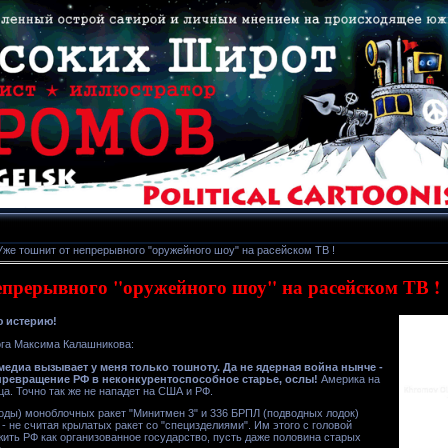
Уже тошнит от непрерывного "оружейного шоу" на расейском ТВ !
епрерывного "оружейного шоу" на расейском ТВ !
ю истерию!
ога Максима Калашникова:
медиа вызывает у меня только тошноту. Да не ядерная война нынче -
 превращение РФ в неконкурентоспособное старье, ослы!
Америка на
ца. Точно так же не нападет на США и РФ.
 годы) моноблочных ракет "Минитмен 3" и 336 БРПЛ (подводных лодок)
о - не считая крылатых ракет со "специзделиями". Им этого с головой
жить РФ как организованное государство, пусть даже половина старых