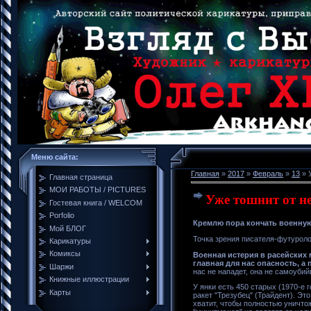
Меню сайта:
Главная
»
2017
»
Февраль
»
13
» 
Главная страница
МОИ РАБОТЫ / PICTURES
Уже тошнит от н
Гостевая книга / WELCOM
Porfolio
Кремлю пора кончать военну
Мой БЛОГ
Точка зрения писателя-футурол
Карикатуры
Комиксы
Военная истерия в расейских 
главная для нас опасность, а
Шаржи
нас не нападет, она не самоубий
Книжные иллюстрации
У янки есть 450 старых (1970-е
Карты
ракет "Трезубец" (Трайдент). Эт
хватит, чтобы полностью уничто