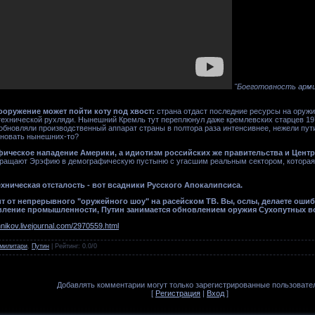
"Боеготовность арми
ооружение может пойти коту под хвост:
страна отдаст последние ресурсы на оружие,
технической рухляди. Нынешний Кремль тут переплюнул даже кремлевских старцев 1970
 обновляли производственный аппарат страны в полтора раза интенсивнее, нежели пу
меновать нынешних-то?
фическое нападение Америки, а идиотизм российских же правительства и Центр
ращают Эрэфию в демографическую пустыню с угасшим реальным сектором, которая
ехническая отсталость - вот всадники Русского Апокалипсиса.
т от непрерывного "оружейного шоу" на расейском ТВ. Вы, ослы, делаете ошибк
вление промышленности, Путин занимается обновлением оружия Сухопутных в
hnikov.livejournal.com/2970559.html
милитари
,
Путин
|
Рейтинг
:
0.0
/
0
Добавлять комментарии могут только зарегистрированные пользовате
[
Регистрация
|
Вход
]