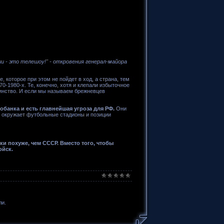
и - это телешоу!" - откровения генерал-майора
 которое при этом не пойдет в ход, а страна, тем
-1980-х. Те, конечно, хотя и клепали избыточное
тинство. И если мы называем брежневцев
обанка и есть главнейшая угроза для РФ.
Они
 окружает футбольные стадионы и позиции
и похуже, чем СССР. Вместо того, чтобы
ойск.
ли.