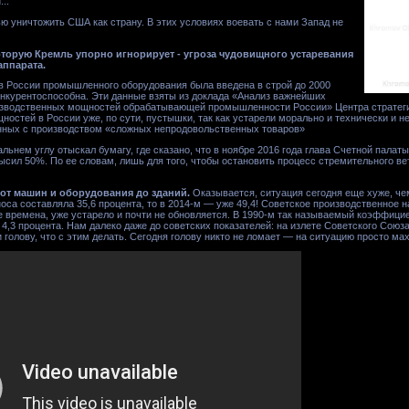
...
ю уничтожить США как страну. В этих условиях воевать с нами Запад не
которую Кремль упорно игнорирует - угроза чудовищного устаревания
аппарата.
в России промышленного оборудования была введена в строй до 2000
конкурентоспособна. Эти данные взяты из доклада «Анализ важнейших
изводственных мощностей обрабатывающей промышленности России» Центра стратегиче
остей в России уже, по сути, пустышки, так как устарели морально и технически и н
анных с производством «сложных непродовольственных товаров»
льнем углу отыскал бумагу, где сказано, что в ноябре 2016 года глава Счетной палаты
ысил 50%. По ее словам, лишь для того, чтобы остановить процесс стремительного 
от машин и оборудования до зданий.
Оказывается, ситуация сегодня еще хуже, ч
носа составляла 35,6 процента, то в 2014-м — уже 49,4! Советское производственное на
е времена, уже устарело и почти не обновляется. В 1990-м так называемый коэффици
о 4,3 процента. Нам далеко даже до советских показателей: на излете Советского Союз
ли голову, что с этим делать. Сегодня голову никто не ломает — на ситуацию просто ма