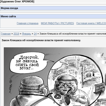
[
Художник Олег ХРОМОВ
]
Форма входа
Меню сайта
Главная страница
МОИ РАБОТЫ / PICTURES
Гостевая книга / WELC
Главная
»
2019
»
Январь
»
24
» Закон Клишаса об оскорблении власти принят наполов
Закон Клишаса об оскорблении власти принят наполовину.