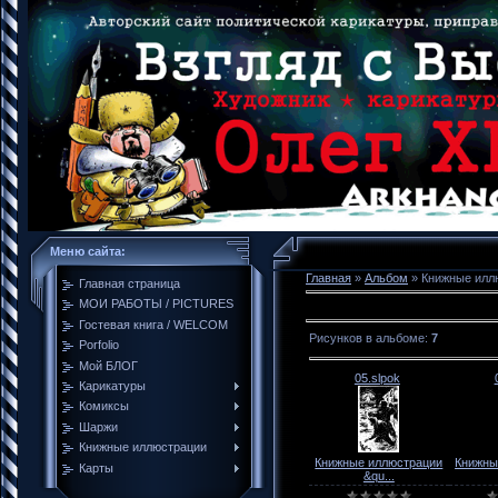
Меню сайта:
Главная
»
Альбом
» Книжные илл
Главная страница
МОИ РАБОТЫ / PICTURES
Гостевая книга / WELCOM
Рисунков в альбоме
:
7
Porfolio
Мой БЛОГ
05.slpok
Карикатуры
Комиксы
Шаржи
Книжные иллюстрации
Книжные иллюстрации
Книжны
Карты
&qu...