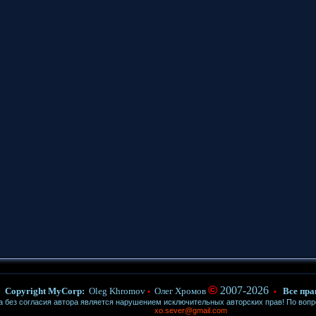
©
2007-2026
Copyright MyCorp:
Oleg Khromov
Олег Хромов
Все пра
•
•
ез согласия автора является нарушением исключительных авторских прав! По воп
xo.sever@gmail.com