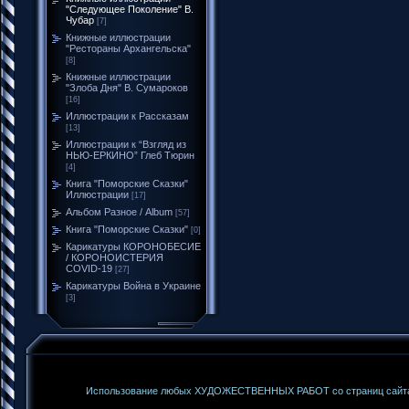
"Следующее Поколение" В.
Чубар
[7]
Книжные иллюстрации
"Рестораны Архангельска"
[8]
Книжные иллюстрации
"Злоба Дня" В. Сумароков
[16]
Иллюстрации к Рассказам
[13]
Иллюстрации к “Взгляд из
НЬЮ-ЕРКИНО” Глеб Тюрин
[4]
Книга "Поморские Сказки"
Иллюстрации
[17]
Альбом Разное / Album
[57]
Книга "Поморские Сказки"
[0]
Карикатуры КОРОНОБЕСИЕ
/ КОРОНОИСТЕРИЯ
COVID-19
[27]
Карикатуры Война в Украине
[3]
Использование любых ХУДОЖЕСТВЕННЫХ РАБОТ со страниц сайта б