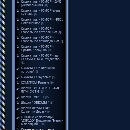
Карикатуры - ЮМОР - ДМБ
(Дембельские)
[11]
Карикатуры - ЮМОР егерь
Кузьмич
[6]
Карикатуры - ЮМОР - НЛО /
Непознанное
[9]
Карикатуры - ЮМОР -
Глобальное потепление!
[4]
Карикатуры - ЮМОР -
Глобальное похолодание!
[3]
Карикатуры - ЮМОР -
Против Хелоуина!
[3]
Карикатуры - ЮМОР - за
НОВЫЙ ГОД и Рождество
[32]
КОМИКСЫ "Чапайские
истории"
[5]
КОМИКСЫ "Кулёма"
[5]
КОМИКСЫ Разные
[16]
Шаржи - ИСТОРИЧЕСКИЕ
ЛИЧНОСТИ
[25]
Шаржи - VIP - ы
[45]
Шаржи * ЗВЁЗДЫ *
[17]
Шаржи ДРУЖЕСКИЕ -
Коллеги и Друзья
[9]
Книжные иллюстрации
"ДЗЮДО" Владимир Путин и
А.Левицкий
[100]
Книжные иллюстрации