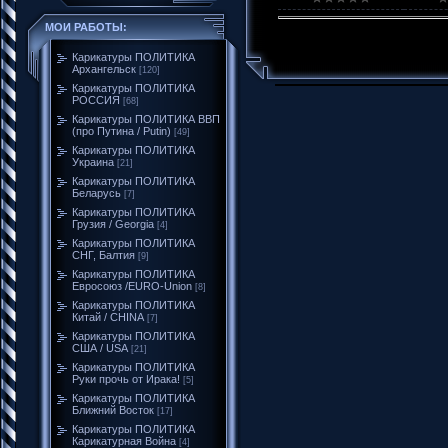
МОИ РАБОТЫ:
Карикатуры ПОЛИТИКА
Архангельск
[120]
Карикатуры ПОЛИТИКА
РОССИЯ
[68]
Карикатуры ПОЛИТИКА ВВП
(про Путина / Putin)
[49]
Карикатуры ПОЛИТИКА
Украина
[21]
Карикатуры ПОЛИТИКА
Беларусь
[7]
Карикатуры ПОЛИТИКА
Грузия / Georgia
[4]
Карикатуры ПОЛИТИКА
СНГ, Балтия
[9]
Карикатуры ПОЛИТИКА
Евросоюз /EURO-Union
[8]
Карикатуры ПОЛИТИКА
Китай / CHINA
[7]
Карикатуры ПОЛИТИКА
США / USA
[21]
Карикатуры ПОЛИТИКА
Руки прочь от Ирака!
[5]
Карикатуры ПОЛИТИКА
Ближний Восток
[17]
Карикатуры ПОЛИТИКА
Карикатурная Война
[4]