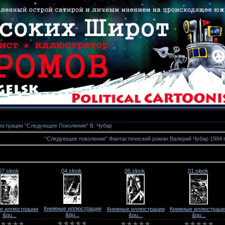
юстрации "Следующее Поколение" В. Чубар
“Следующее поколение” Фантастический роман Валерий Чубар 1994 г
07.slpok
04.slpok
06.slpok
01.slpok
Книжные иллюстрации
е иллюстрации
Книжные иллюстрации
Книжные иллюстраци
&qu...
&qu...
&qu...
&qu...