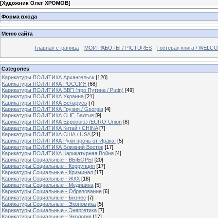
[
Художник Олег ХРОМОВ
]
Форма входа
Меню сайта
Главная страница
МОИ РАБОТЫ / PICTURES
Гостевая книга / WELC
Categories
Карикатуры ПОЛИТИКА Архангельск
[120]
Карикатуры ПОЛИТИКА РОССИЯ
[68]
Карикатуры ПОЛИТИКА ВВП (про Путина / Putin)
[49]
Карикатуры ПОЛИТИКА Украина
[21]
Карикатуры ПОЛИТИКА Беларусь
[7]
Карикатуры ПОЛИТИКА Грузия / Georgia
[4]
Карикатуры ПОЛИТИКА СНГ, Балтия
[9]
Карикатуры ПОЛИТИКА Евросоюз /EURO-Union
[8]
Карикатуры ПОЛИТИКА Китай / CHINA
[7]
Карикатуры ПОЛИТИКА США / USA
[21]
Карикатуры ПОЛИТИКА Руки прочь от Ирака!
[5]
Карикатуры ПОЛИТИКА Ближний Восток
[17]
Карикатуры ПОЛИТИКА Карикатурная Война
[4]
Карикатуры Социальные - ВЫБОРЫ
[20]
Карикатуры Социальные - Коррупция
[17]
Карикатуры Социальные - Криминал
[17]
Карикатуры Социальные - ЖКХ
[18]
Карикатуры Социальные - Медицина
[5]
Карикатуры Социальные - Образование
[6]
Карикатуры Социальные - Бизнес
[7]
Карикатуры Социальные - Экономика
[5]
Карикатуры Социальные - Энергетика
[7]
Карикатуры Социальные - Экология
[17]