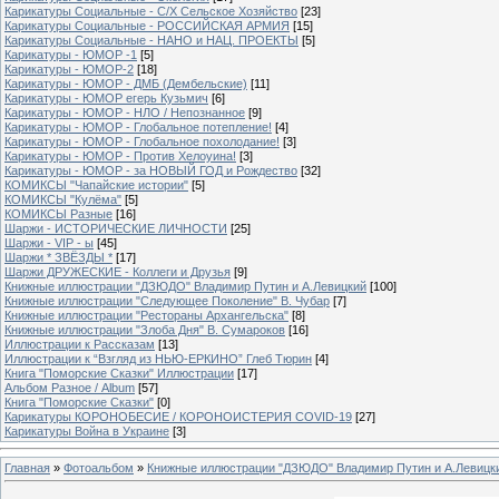
Карикатуры Социальные - С/Х Сельское Хозяйство
[23]
Карикатуры Социальные - РОССИЙСКАЯ АРМИЯ
[15]
Карикатуры Социальные - НАНО и НАЦ. ПРОЕКТЫ
[5]
Карикатуры - ЮМОР -1
[5]
Карикатуры - ЮМОР-2
[18]
Карикатуры - ЮМОР - ДМБ (Дембельские)
[11]
Карикатуры - ЮМОР егерь Кузьмич
[6]
Карикатуры - ЮМОР - НЛО / Непознанное
[9]
Карикатуры - ЮМОР - Глобальное потепление!
[4]
Карикатуры - ЮМОР - Глобальное похолодание!
[3]
Карикатуры - ЮМОР - Против Хелоуина!
[3]
Карикатуры - ЮМОР - за НОВЫЙ ГОД и Рождество
[32]
КОМИКСЫ "Чапайские истории"
[5]
КОМИКСЫ "Кулёма"
[5]
КОМИКСЫ Разные
[16]
Шаржи - ИСТОРИЧЕСКИЕ ЛИЧНОСТИ
[25]
Шаржи - VIP - ы
[45]
Шаржи * ЗВЁЗДЫ *
[17]
Шаржи ДРУЖЕСКИЕ - Коллеги и Друзья
[9]
Книжные иллюстрации "ДЗЮДО" Владимир Путин и А.Левицкий
[100]
Книжные иллюстрации "Следующее Поколение" В. Чубар
[7]
Книжные иллюстрации "Рестораны Архангельска"
[8]
Книжные иллюстрации "Злоба Дня" В. Сумароков
[16]
Иллюстрации к Рассказам
[13]
Иллюстрации к “Взгляд из НЬЮ-ЕРКИНО” Глеб Тюрин
[4]
Книга "Поморские Сказки" Иллюстрации
[17]
Альбом Разное / Album
[57]
Книга "Поморские Сказки"
[0]
Карикатуры КОРОНОБЕСИЕ / КОРОНОИСТЕРИЯ COVID-19
[27]
Карикатуры Война в Украине
[3]
Главная
»
Фотоальбом
»
Книжные иллюстрации "ДЗЮДО" Владимир Путин и А.Левицк