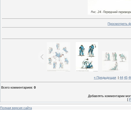
Просмотреть ф
« Предыдущая
|
44
45
4
Всего комментариев
:
0
Добавлять комментарии могу
[
Р
Полная версия сайта