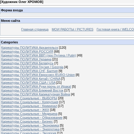
[
Художник Олег ХРОМОВ
]
Форма входа
Меню сайта
Главная страница
МОИ РАБОТЫ / PICTURES
Гостевая книга / WELC
Categories
Карикатуры ПОЛИТИКА Архангельск
[120]
Карикатуры ПОЛИТИКА РОССИЯ
[68]
Карикатуры ПОЛИТИКА ВВП (про Путина / Putin)
[49]
Карикатуры ПОЛИТИКА Украина
[21]
Карикатуры ПОЛИТИКА Беларусь
[7]
Карикатуры ПОЛИТИКА Грузия / Georgia
[4]
Карикатуры ПОЛИТИКА СНГ, Балтия
[9]
Карикатуры ПОЛИТИКА Евросоюз /EURO-Union
[8]
Карикатуры ПОЛИТИКА Китай / CHINA
[7]
Карикатуры ПОЛИТИКА США / USA
[21]
Карикатуры ПОЛИТИКА Руки прочь от Ирака!
[5]
Карикатуры ПОЛИТИКА Ближний Восток
[17]
Карикатуры ПОЛИТИКА Карикатурная Война
[4]
Карикатуры Социальные - ВЫБОРЫ
[20]
Карикатуры Социальные - Коррупция
[17]
Карикатуры Социальные - Криминал
[17]
Карикатуры Социальные - ЖКХ
[18]
Карикатуры Социальные - Медицина
[5]
Карикатуры Социальные - Образование
[6]
Карикатуры Социальные - Бизнес
[7]
Карикатуры Социальные - Экономика
[5]
Карикатуры Социальные - Энергетика
[7]
Карикатуры Социальные - Экология
[17]