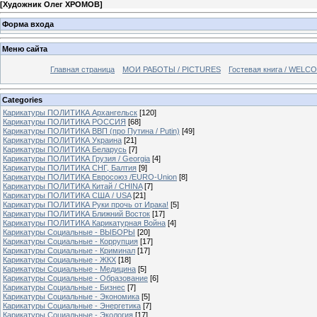
[
Художник Олег ХРОМОВ
]
Форма входа
Меню сайта
Главная страница
МОИ РАБОТЫ / PICTURES
Гостевая книга / WELC
Categories
Карикатуры ПОЛИТИКА Архангельск
[120]
Карикатуры ПОЛИТИКА РОССИЯ
[68]
Карикатуры ПОЛИТИКА ВВП (про Путина / Putin)
[49]
Карикатуры ПОЛИТИКА Украина
[21]
Карикатуры ПОЛИТИКА Беларусь
[7]
Карикатуры ПОЛИТИКА Грузия / Georgia
[4]
Карикатуры ПОЛИТИКА СНГ, Балтия
[9]
Карикатуры ПОЛИТИКА Евросоюз /EURO-Union
[8]
Карикатуры ПОЛИТИКА Китай / CHINA
[7]
Карикатуры ПОЛИТИКА США / USA
[21]
Карикатуры ПОЛИТИКА Руки прочь от Ирака!
[5]
Карикатуры ПОЛИТИКА Ближний Восток
[17]
Карикатуры ПОЛИТИКА Карикатурная Война
[4]
Карикатуры Социальные - ВЫБОРЫ
[20]
Карикатуры Социальные - Коррупция
[17]
Карикатуры Социальные - Криминал
[17]
Карикатуры Социальные - ЖКХ
[18]
Карикатуры Социальные - Медицина
[5]
Карикатуры Социальные - Образование
[6]
Карикатуры Социальные - Бизнес
[7]
Карикатуры Социальные - Экономика
[5]
Карикатуры Социальные - Энергетика
[7]
Карикатуры Социальные - Экология
[17]