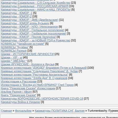
Карикатуры Социальные - С/Х Сельское Хозяйство
[23]
Карикатуры Социальные - РОССИЙСКАЯ АРМИЯ
[15]
Карикатуры Социальные - НАНО и НАЦ. ПРОЕКТЫ
[5]
Карикатуры - ЮМОР -1
[5]
Карикатуры - ЮМОР-2
[18]
Карикатуры - ЮМОР - ДМБ (Дембельские)
[11]
Карикатуры - ЮМОР егерь Кузьмич
[6]
Карикатуры - ЮМОР - НЛО / Непознанное
[9]
Карикатуры - ЮМОР - Глобальное потепление!
[4]
Карикатуры - ЮМОР - Глобальное похолодание!
[3]
Карикатуры - ЮМОР - Против Хелоуина!
[3]
Карикатуры - ЮМОР - за НОВЫЙ ГОД и Рождество
[32]
КОМИКСЫ "Чапайские истории"
[5]
КОМИКСЫ "Кулёма"
[5]
КОМИКСЫ Разные
[16]
Шаржи - ИСТОРИЧЕСКИЕ ЛИЧНОСТИ
[25]
Шаржи - VIP - ы
[45]
Шаржи * ЗВЁЗДЫ *
[17]
Шаржи ДРУЖЕСКИЕ - Коллеги и Друзья
[9]
Книжные иллюстрации "ДЗЮДО" Владимир Путин и А.Левицкий
[100]
Книжные иллюстрации "Следующее Поколение" В. Чубар
[7]
Книжные иллюстрации "Рестораны Архангельска"
[8]
Книжные иллюстрации "Злоба Дня" В. Сумароков
[16]
Иллюстрации к Рассказам
[13]
Иллюстрации к “Взгляд из НЬЮ-ЕРКИНО” Глеб Тюрин
[4]
Книга "Поморские Сказки" Иллюстрации
[17]
Альбом Разное / Album
[57]
Книга "Поморские Сказки"
[0]
Карикатуры КОРОНОБЕСИЕ / КОРОНОИСТЕРИЯ COVID-19
[27]
Карикатуры Война в Украине
[3]
Главная
»
Фотоальбом
»
Карикатуры ПОЛИТИКА СНГ, Балтия
» Turkmenbashy /Туркм
Нет ничего более недолговременного, чем претензии на Долгове