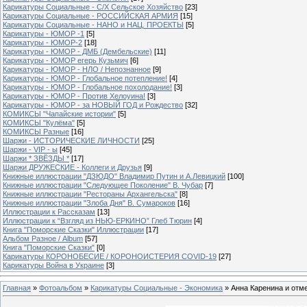
Карикатуры Социальные - С/Х Сельское Хозяйство
[23]
Карикатуры Социальные - РОССИЙСКАЯ АРМИЯ
[15]
Карикатуры Социальные - НАНО и НАЦ. ПРОЕКТЫ
[5]
Карикатуры - ЮМОР -1
[5]
Карикатуры - ЮМОР-2
[18]
Карикатуры - ЮМОР - ДМБ (Дембельские)
[11]
Карикатуры - ЮМОР егерь Кузьмич
[6]
Карикатуры - ЮМОР - НЛО / Непознанное
[9]
Карикатуры - ЮМОР - Глобальное потепление!
[4]
Карикатуры - ЮМОР - Глобальное похолодание!
[3]
Карикатуры - ЮМОР - Против Хелоуина!
[3]
Карикатуры - ЮМОР - за НОВЫЙ ГОД и Рождество
[32]
КОМИКСЫ "Чапайские истории"
[5]
КОМИКСЫ "Кулёма"
[5]
КОМИКСЫ Разные
[16]
Шаржи - ИСТОРИЧЕСКИЕ ЛИЧНОСТИ
[25]
Шаржи - VIP - ы
[45]
Шаржи * ЗВЁЗДЫ *
[17]
Шаржи ДРУЖЕСКИЕ - Коллеги и Друзья
[9]
Книжные иллюстрации "ДЗЮДО" Владимир Путин и А.Левицкий
[100]
Книжные иллюстрации "Следующее Поколение" В. Чубар
[7]
Книжные иллюстрации "Рестораны Архангельска"
[8]
Книжные иллюстрации "Злоба Дня" В. Сумароков
[16]
Иллюстрации к Рассказам
[13]
Иллюстрации к “Взгляд из НЬЮ-ЕРКИНО” Глеб Тюрин
[4]
Книга "Поморские Сказки" Иллюстрации
[17]
Альбом Разное / Album
[57]
Книга "Поморские Сказки"
[0]
Карикатуры КОРОНОБЕСИЕ / КОРОНОИСТЕРИЯ COVID-19
[27]
Карикатуры Война в Украине
[3]
Главная
»
Фотоальбом
»
Карикатуры Социальные - Экономика
» Анна Каренина и отме