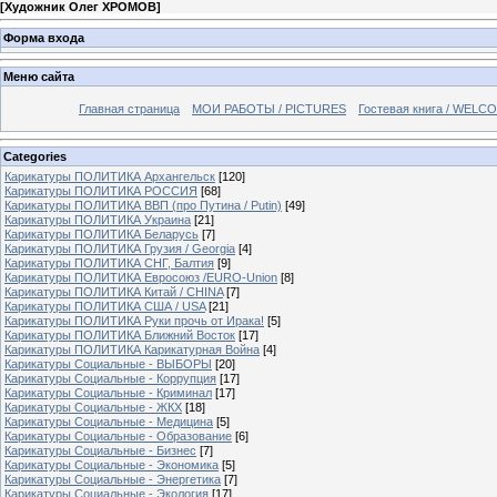
[
Художник Олег ХРОМОВ
]
Форма входа
Меню сайта
Главная страница
МОИ РАБОТЫ / PICTURES
Гостевая книга / WELC
Categories
Карикатуры ПОЛИТИКА Архангельск
[120]
Карикатуры ПОЛИТИКА РОССИЯ
[68]
Карикатуры ПОЛИТИКА ВВП (про Путина / Putin)
[49]
Карикатуры ПОЛИТИКА Украина
[21]
Карикатуры ПОЛИТИКА Беларусь
[7]
Карикатуры ПОЛИТИКА Грузия / Georgia
[4]
Карикатуры ПОЛИТИКА СНГ, Балтия
[9]
Карикатуры ПОЛИТИКА Евросоюз /EURO-Union
[8]
Карикатуры ПОЛИТИКА Китай / CHINA
[7]
Карикатуры ПОЛИТИКА США / USA
[21]
Карикатуры ПОЛИТИКА Руки прочь от Ирака!
[5]
Карикатуры ПОЛИТИКА Ближний Восток
[17]
Карикатуры ПОЛИТИКА Карикатурная Война
[4]
Карикатуры Социальные - ВЫБОРЫ
[20]
Карикатуры Социальные - Коррупция
[17]
Карикатуры Социальные - Криминал
[17]
Карикатуры Социальные - ЖКХ
[18]
Карикатуры Социальные - Медицина
[5]
Карикатуры Социальные - Образование
[6]
Карикатуры Социальные - Бизнес
[7]
Карикатуры Социальные - Экономика
[5]
Карикатуры Социальные - Энергетика
[7]
Карикатуры Социальные - Экология
[17]