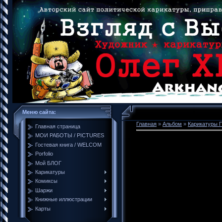
Меню сайта:
Главная
»
Альбом
»
Карикатуры
Главная страница
МОИ РАБОТЫ / PICTURES
Гостевая книга / WELCOM
Porfolio
Мой БЛОГ
Карикатуры
Комиксы
Шаржи
Книжные иллюстрации
Карты