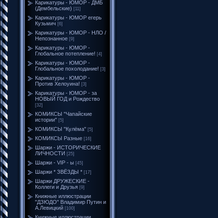
Карикатуры - ЮМОР - ДМБ
(Дембельские)
[11]
Карикатуры - ЮМОР егерь
Кузьмич
[6]
Карикатуры - ЮМОР - НЛО /
Непознанное
[9]
Карикатуры - ЮМОР -
Глобальное потепление!
[4]
Карикатуры - ЮМОР -
Глобальное похолодание!
[3]
Карикатуры - ЮМОР -
Против Хелоуина!
[3]
Карикатуры - ЮМОР - за
НОВЫЙ ГОД и Рождество
[32]
КОМИКСЫ "Чапайские
истории"
[5]
КОМИКСЫ "Кулёма"
[5]
КОМИКСЫ Разные
[16]
Шаржи - ИСТОРИЧЕСКИЕ
ЛИЧНОСТИ
[25]
Шаржи - VIP - ы
[45]
Шаржи * ЗВЁЗДЫ *
[17]
Шаржи ДРУЖЕСКИЕ -
Коллеги и Друзья
[9]
Книжные иллюстрации
"ДЗЮДО" Владимир Путин и
А.Левицкий
[100]
Книжные иллюстрации