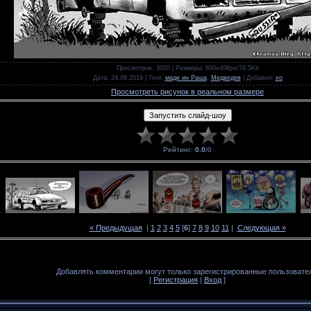
Просмотров
: 3020 |
Размеры
: 800x406px/78.5Kb
Дата
: 24.09.2019 |
Теги
:
маде ин Раша
,
Медведев
|
Добавил
:
xo
Просмотреть рисунок в реальном размере
Рейтинг
:
0.0
/
0
« Предыдущая
|
1
2
3
4
5
[
6
]
7
8
9
10
11
|
Следующая »
Добавлять комментарии могут только зарегистрированные пользовате
[
Регистрация
|
Вход
]