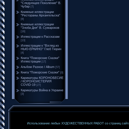
"Следующее Поколение" В.
Чубар
[7]
Книжные иллюстрации
"Рестораны Архангельска"
[8]
Книжные иллюстрации
"Злоба Дня" В. Сумароков
[16]
Иллюстрации к Рассказам
[13]
Иллюстрации к “Взгляд из
НЬЮ-ЕРКИНО” Глеб Тюрин
[4]
Книга "Поморские Сказки"
Иллюстрации
[17]
Альбом Разное / Album
[57]
Книга "Поморские Сказки"
[0]
Карикатуры КОРОНОБЕСИЕ
/ КОРОНОИСТЕРИЯ
COVID-19
[27]
Карикатуры Война в Украине
[3]
Использование любых ХУДОЖЕСТВЕННЫХ РАБОТ со страниц сайта б