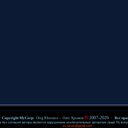
©
2007-2026
Copyright MyCorp:
Oleg Khromov
Олег Хромов
Все пра
•
•
ез согласия автора является нарушением исключительных авторских прав! По воп
xo.sever@gmail.com