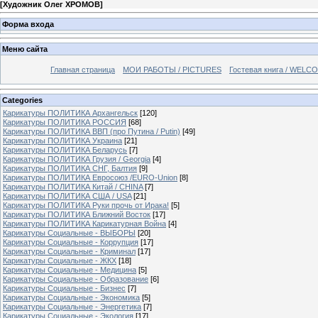
[
Художник Олег ХРОМОВ
]
Форма входа
Меню сайта
Главная страница
МОИ РАБОТЫ / PICTURES
Гостевая книга / WELC
Categories
Карикатуры ПОЛИТИКА Архангельск
[120]
Карикатуры ПОЛИТИКА РОССИЯ
[68]
Карикатуры ПОЛИТИКА ВВП (про Путина / Putin)
[49]
Карикатуры ПОЛИТИКА Украина
[21]
Карикатуры ПОЛИТИКА Беларусь
[7]
Карикатуры ПОЛИТИКА Грузия / Georgia
[4]
Карикатуры ПОЛИТИКА СНГ, Балтия
[9]
Карикатуры ПОЛИТИКА Евросоюз /EURO-Union
[8]
Карикатуры ПОЛИТИКА Китай / CHINA
[7]
Карикатуры ПОЛИТИКА США / USA
[21]
Карикатуры ПОЛИТИКА Руки прочь от Ирака!
[5]
Карикатуры ПОЛИТИКА Ближний Восток
[17]
Карикатуры ПОЛИТИКА Карикатурная Война
[4]
Карикатуры Социальные - ВЫБОРЫ
[20]
Карикатуры Социальные - Коррупция
[17]
Карикатуры Социальные - Криминал
[17]
Карикатуры Социальные - ЖКХ
[18]
Карикатуры Социальные - Медицина
[5]
Карикатуры Социальные - Образование
[6]
Карикатуры Социальные - Бизнес
[7]
Карикатуры Социальные - Экономика
[5]
Карикатуры Социальные - Энергетика
[7]
Карикатуры Социальные - Экология
[17]