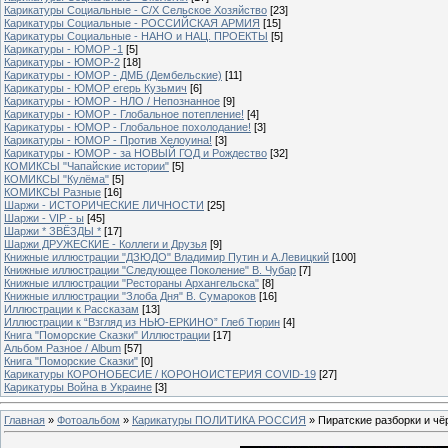
Карикатуры Социальные - С/Х Сельское Хозяйство
[23]
Карикатуры Социальные - РОССИЙСКАЯ АРМИЯ
[15]
Карикатуры Социальные - НАНО и НАЦ. ПРОЕКТЫ
[5]
Карикатуры - ЮМОР -1
[5]
Карикатуры - ЮМОР-2
[18]
Карикатуры - ЮМОР - ДМБ (Дембельские)
[11]
Карикатуры - ЮМОР егерь Кузьмич
[6]
Карикатуры - ЮМОР - НЛО / Непознанное
[9]
Карикатуры - ЮМОР - Глобальное потепление!
[4]
Карикатуры - ЮМОР - Глобальное похолодание!
[3]
Карикатуры - ЮМОР - Против Хелоуина!
[3]
Карикатуры - ЮМОР - за НОВЫЙ ГОД и Рождество
[32]
КОМИКСЫ "Чапайские истории"
[5]
КОМИКСЫ "Кулёма"
[5]
КОМИКСЫ Разные
[16]
Шаржи - ИСТОРИЧЕСКИЕ ЛИЧНОСТИ
[25]
Шаржи - VIP - ы
[45]
Шаржи * ЗВЁЗДЫ *
[17]
Шаржи ДРУЖЕСКИЕ - Коллеги и Друзья
[9]
Книжные иллюстрации "ДЗЮДО" Владимир Путин и А.Левицкий
[100]
Книжные иллюстрации "Следующее Поколение" В. Чубар
[7]
Книжные иллюстрации "Рестораны Архангельска"
[8]
Книжные иллюстрации "Злоба Дня" В. Сумароков
[16]
Иллюстрации к Рассказам
[13]
Иллюстрации к “Взгляд из НЬЮ-ЕРКИНО” Глеб Тюрин
[4]
Книга "Поморские Сказки" Иллюстрации
[17]
Альбом Разное / Album
[57]
Книга "Поморские Сказки"
[0]
Карикатуры КОРОНОБЕСИЕ / КОРОНОИСТЕРИЯ COVID-19
[27]
Карикатуры Война в Украине
[3]
Главная
»
Фотоальбом
»
Карикатуры ПОЛИТИКА РОССИЯ
» Пиратские разборки и чё