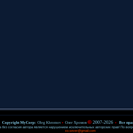
©
2007-2026
Copyright MyCorp:
Oleg Khromov
Олег Хромов
Все пра
•
•
ез согласия автора является нарушением исключительных авторских прав! По воп
xo.sever@gmail.com