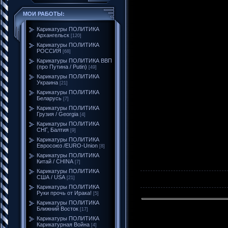
МОИ РАБОТЫ:
Карикатуры ПОЛИТИКА
Архангельск
[120]
Карикатуры ПОЛИТИКА
РОССИЯ
[68]
Карикатуры ПОЛИТИКА ВВП
(про Путина / Putin)
[49]
Карикатуры ПОЛИТИКА
Украина
[21]
Карикатуры ПОЛИТИКА
Беларусь
[7]
Карикатуры ПОЛИТИКА
Грузия / Georgia
[4]
Карикатуры ПОЛИТИКА
СНГ, Балтия
[9]
Карикатуры ПОЛИТИКА
Евросоюз /EURO-Union
[8]
Карикатуры ПОЛИТИКА
Китай / CHINA
[7]
Карикатуры ПОЛИТИКА
США / USA
[21]
Карикатуры ПОЛИТИКА
Руки прочь от Ирака!
[5]
Карикатуры ПОЛИТИКА
Ближний Восток
[17]
Карикатуры ПОЛИТИКА
Карикатурная Война
[4]