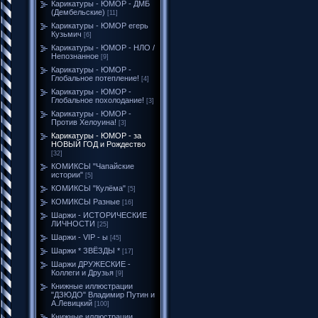
Карикатуры - ЮМОР - ДМБ
(Дембельские)
[11]
Карикатуры - ЮМОР егерь
Кузьмич
[6]
Карикатуры - ЮМОР - НЛО /
Непознанное
[9]
Карикатуры - ЮМОР -
Глобальное потепление!
[4]
Карикатуры - ЮМОР -
Глобальное похолодание!
[3]
Карикатуры - ЮМОР -
Против Хелоуина!
[3]
Карикатуры - ЮМОР - за
НОВЫЙ ГОД и Рождество
[32]
КОМИКСЫ "Чапайские
истории"
[5]
КОМИКСЫ "Кулёма"
[5]
КОМИКСЫ Разные
[16]
Шаржи - ИСТОРИЧЕСКИЕ
ЛИЧНОСТИ
[25]
Шаржи - VIP - ы
[45]
Шаржи * ЗВЁЗДЫ *
[17]
Шаржи ДРУЖЕСКИЕ -
Коллеги и Друзья
[9]
Книжные иллюстрации
"ДЗЮДО" Владимир Путин и
А.Левицкий
[100]
Книжные иллюстрации