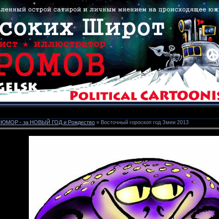
- ЮМОР - за НОВЫЙ ГОД и Рождество
» Восточный гороскоп год Змеи 2013