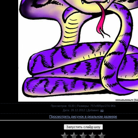
Просмотров
: 6130 |
Размеры
: 757x895px/274.9Kb
Дата
: 26.12.2012 |
Добавил
:
xo
Просмотреть рисунок в реальном размере