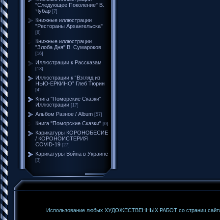
"Следующее Поколение" В.
Чубар
[7]
Книжные иллюстрации
"Рестораны Архангельска"
[8]
Книжные иллюстрации
"Злоба Дня" В. Сумароков
[16]
Иллюстрации к Рассказам
[13]
Иллюстрации к “Взгляд из
НЬЮ-ЕРКИНО” Глеб Тюрин
[4]
Книга "Поморские Сказки"
Иллюстрации
[17]
Альбом Разное / Album
[57]
Книга "Поморские Сказки"
[0]
Карикатуры КОРОНОБЕСИЕ
/ КОРОНОИСТЕРИЯ
COVID-19
[27]
Карикатуры Война в Украине
[3]
Использование любых ХУДОЖЕСТВЕННЫХ РАБОТ со страниц сайта б