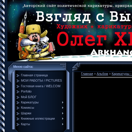
Меню сайта:
Главная
»
Альбом
»
Карикатуры 
Главная страница
МОИ РАБОТЫ / PICTURES
Гостевая книга / WELCOM
Porfolio
Мой БЛОГ
Карикатуры
Комиксы
Шаржи
Книжные иллюстрации
Карты